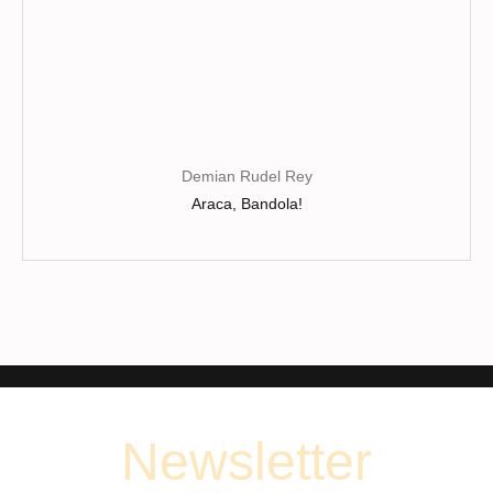
produit
Demian Rudel Rey
Araca, Bandola!
Newsletter