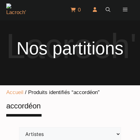
Aller
Menu
0
au
contenu
Nos partitions
Accueil
/ Produits identifiés “accordéon”
accordéon