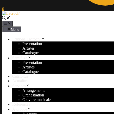
0
Menu
Menu
Éditions Lacroch’
Présentation
Artistes
Catalogue
Semifuza
Présentation
Artistes
Catalogue
Catalogue
Actualités
Services
Arrangements
Orchestration
Gravure musicale
Références
À propos
À propos