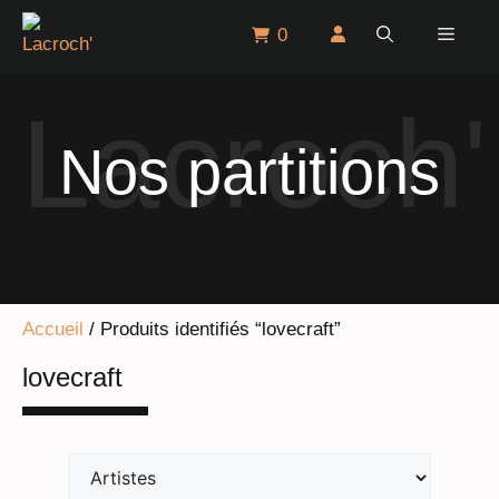
Aller
Menu
0
au
contenu
Nos partitions
Accueil
/ Produits identifiés “lovecraft”
lovecraft