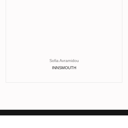
page
du
produit
Sofia Avramidou
INNSMOUTH