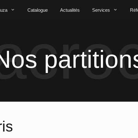
fuza
Catalogue
Actualités
Services
Réf
Nos partition
is