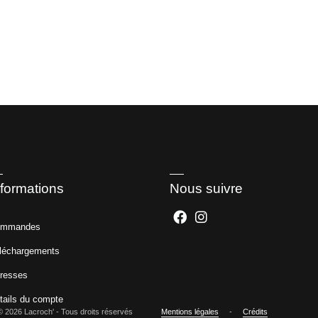
nformations
Nous suivre
mmandes
léchargements
resses
tails du compte
© 2026 Lacroch' - Tous droits réservés
Mentions légales
-
Crédits