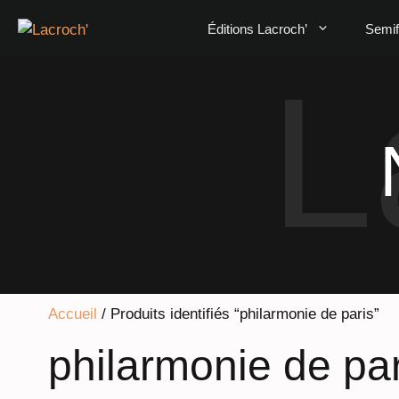
Aller
Éditions Lacroch’
Semi
au
contenu
Accueil
/ Produits identifiés “philarmonie de paris”
philarmonie de par