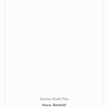
variations.
Les
options
peuvent
être
choisies
sur
la
page
du
produit
Demian Rudel Rey
Araca, Bandola!