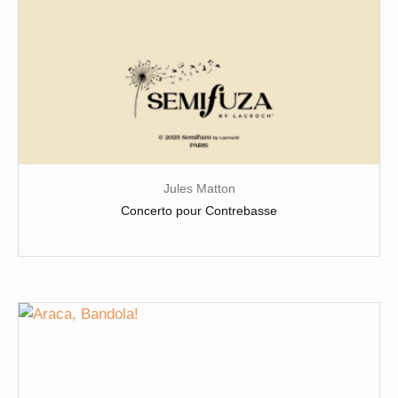
page
du
produit
Jules Matton
Concerto pour Contrebasse
Ce
produit
a
plusieurs