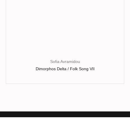
page
du
produit
Sofia Avramidou
Dimorphos Delta / Folk Song VII