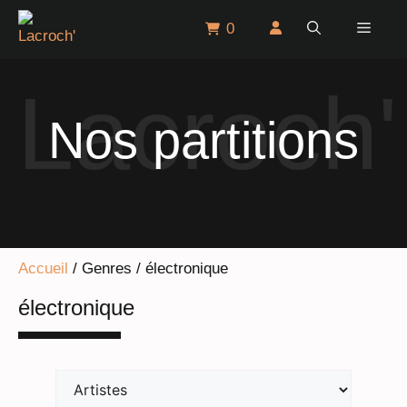
Aller
Menu
0
au
contenu
Nos partitions
Accueil
/ Genres / électronique
électronique