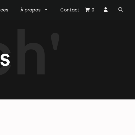
nces
À propos
Contact
0
s