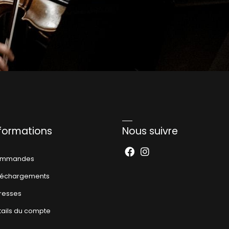
nformations
Nous suivre
mmandes
léchargements
resses
tails du compte