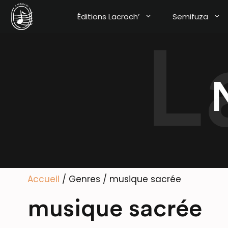
Aller
Éditions Lacroch’
Semifuza
au
contenu
Accueil
/ Genres / musique sacrée
musique sacrée