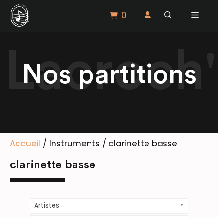
Aller
0
Menu
au
contenu
Nos partitions
Accueil
/ Instruments / clarinette basse
clarinette basse
Artistes