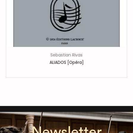
du
produit
Sebastian Rivas
ALIADOS [Opéra]
Newsletter