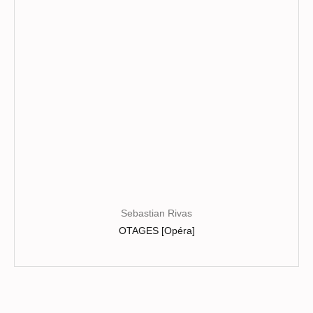
choisies
sur
la
page
du
produit
Sebastian Rivas
OTAGES [Opéra]