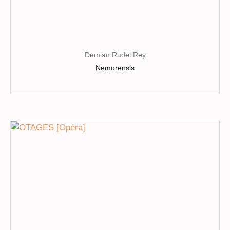
Demian Rudel Rey
Nemorensis
Ce
produit
a
plusieurs
variations.
Les
options
peuvent
être