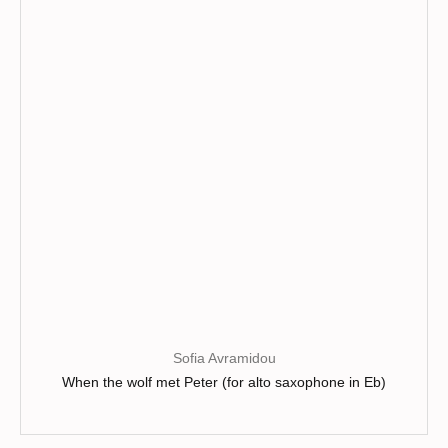
options
peuvent
être
choisies
sur
la
page
du
produit
Sofia Avramidou
When the wolf met Peter (for alto saxophone in Eb)