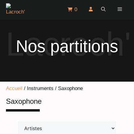
Aller
Menu
0
au
contenu
Nos partitions
Accueil
/ Instruments / Saxophone
Saxophone