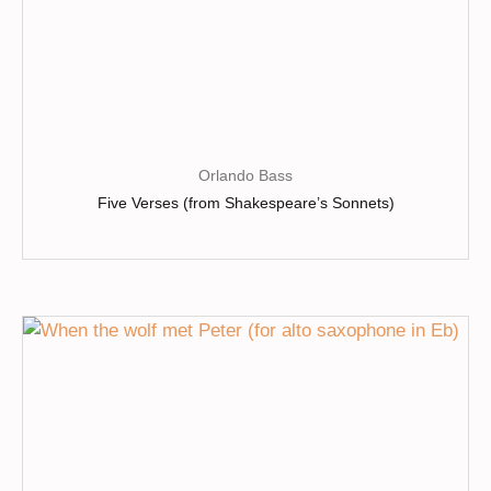
produit
Orlando Bass
Five Verses (from Shakespeare’s Sonnets)
Ce
produit
a
plusieurs
variations.
Les