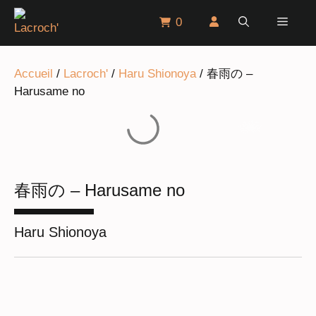
Aller
Menu
0
au
contenu
Accueil
/
Lacroch'
/
Haru Shionoya
/ 春雨の –
Harusame no
春雨の – Harusame no
Haru Shionoya