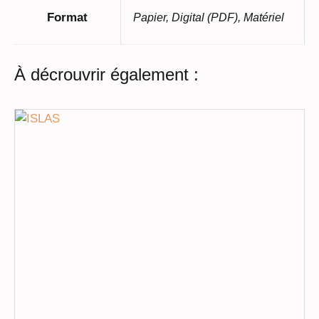
Format
Papier, Digital (PDF), Matériel
À décrouvrir également :
Ce
produit
a
plusieurs
variations.
Les
options
peuvent
être
choisies
sur
la