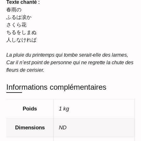
Texte chanté :
春雨の
ふるは涙か
さくら花
ちるをしまぬ
人しなければ
La pluie du printemps qui tombe serait-elle des larmes,
Car il n’est point de personne qui ne regrette la chute des
fleurs de cerisier.
Informations complémentaires
Poids
1 kg
Dimensions
ND