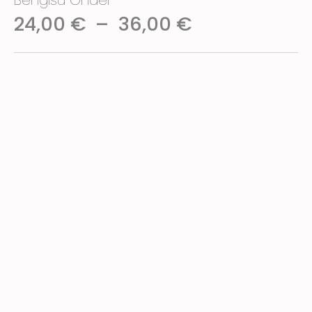
Bengisu Önder
Plage
24,00
€
–
36,00
€
de
prix :
24,00 €
à
36,00 €