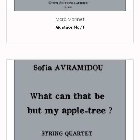
Marc Monnet
Quatuor No.11
Ce
produit
a
plusieurs
variations.
Les
options
peuvent
être
choisies