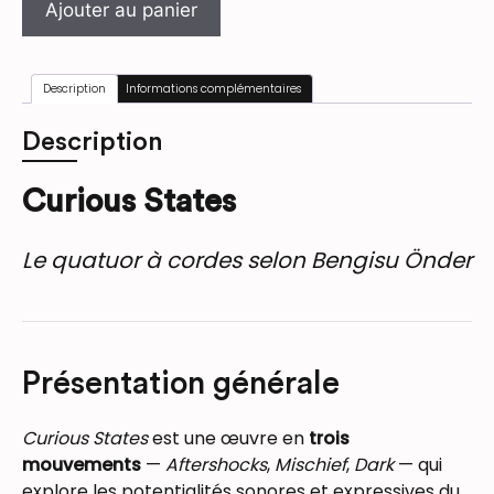
Ajouter au panier
Description
Informations complémentaires
Description
Curious States
Le quatuor à cordes selon Bengisu Önder
Présentation générale
Curious States
est une œuvre en
trois
mouvements
—
Aftershocks
,
Mischief
,
Dark
— qui
explore les potentialités sonores et expressives du