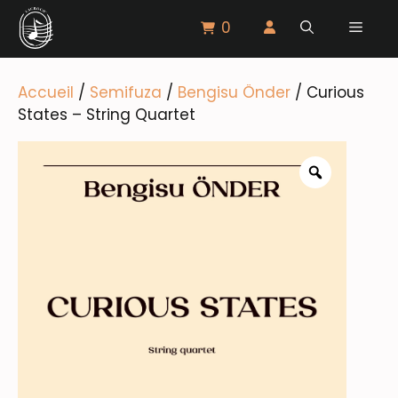
Aller
0
Menu
au
contenu
Accueil
/
Semifuza
/
Bengisu Önder
/ Curious
States – String Quartet