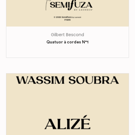
Gilbert Bescond
Quatuor à cordes N°1
Ce
produit
a
plusieurs
variations.
Les
options
peuvent