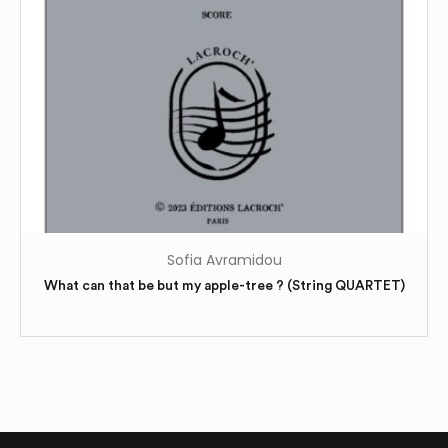
sur
la
page
du
produit
Sofia Avramidou
What can that be but my apple-tree ? (String QUARTET)