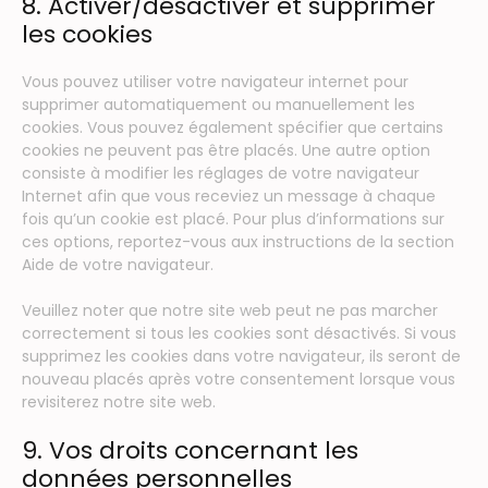
8. Activer/désactiver et supprimer
les cookies
Vous pouvez utiliser votre navigateur internet pour
supprimer automatiquement ou manuellement les
cookies. Vous pouvez également spécifier que certains
cookies ne peuvent pas être placés. Une autre option
consiste à modifier les réglages de votre navigateur
Internet afin que vous receviez un message à chaque
fois qu’un cookie est placé. Pour plus d’informations sur
ces options, reportez-vous aux instructions de la section
Aide de votre navigateur.
Veuillez noter que notre site web peut ne pas marcher
correctement si tous les cookies sont désactivés. Si vous
supprimez les cookies dans votre navigateur, ils seront de
nouveau placés après votre consentement lorsque vous
revisiterez notre site web.
9. Vos droits concernant les
données personnelles