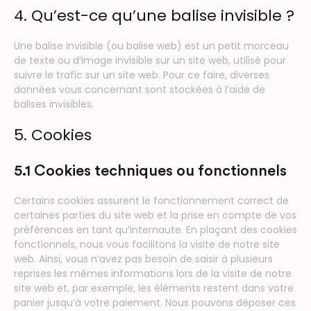
4. Qu’est-ce qu’une balise invisible ?
Une balise invisible (ou balise web) est un petit morceau
de texte ou d’image invisible sur un site web, utilisé pour
suivre le trafic sur un site web. Pour ce faire, diverses
données vous concernant sont stockées à l’aide de
balises invisibles.
5. Cookies
5.1 Cookies techniques ou fonctionnels
Certains cookies assurent le fonctionnement correct de
certaines parties du site web et la prise en compte de vos
préférences en tant qu’internaute. En plaçant des cookies
fonctionnels, nous vous facilitons la visite de notre site
web. Ainsi, vous n’avez pas besoin de saisir à plusieurs
reprises les mêmes informations lors de la visite de notre
site web et, par exemple, les éléments restent dans votre
panier jusqu’à votre paiement. Nous pouvons déposer ces