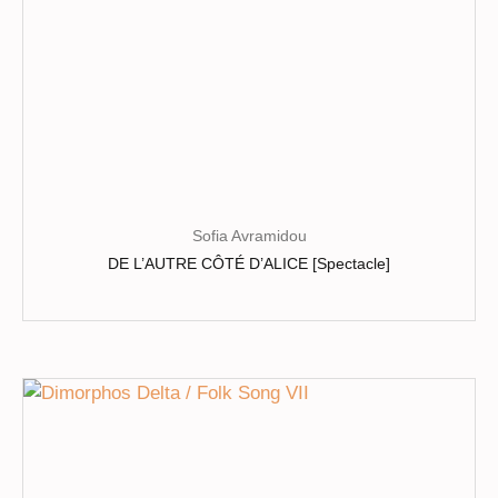
page
du
produit
Sofia Avramidou
DE L’AUTRE CÔTÉ D’ALICE [Spectacle]
Ce
produit
a
plusieurs