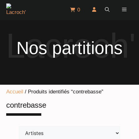
Aller
Menu
0
au
contenu
Nos partitions
Accueil
/ Produits identifiés “contrebasse”
contrebasse