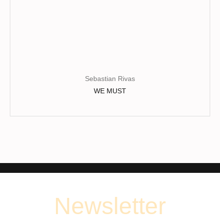
produit
Sebastian Rivas
WE MUST
Newsletter