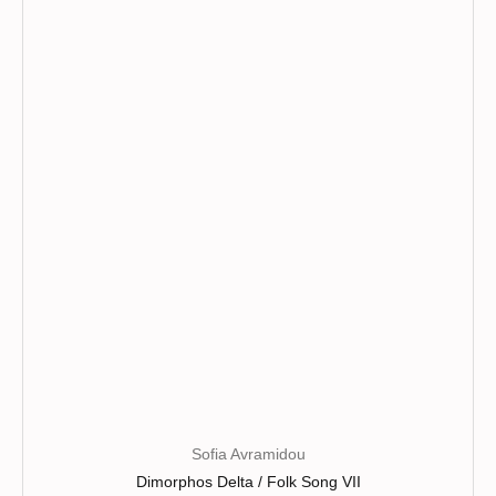
variations.
Les
options
peuvent
être
choisies
sur
la
page
du
produit
Sofia Avramidou
Dimorphos Delta / Folk Song VII