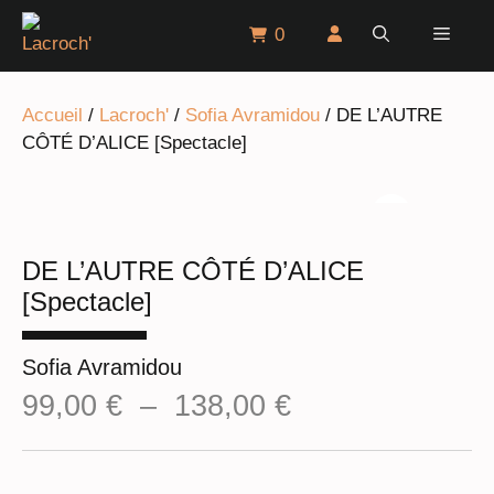
Aller
Menu
0
au
contenu
Accueil
/
Lacroch'
/
Sofia Avramidou
/ DE L’AUTRE
CÔTÉ D’ALICE [Spectacle]
DE L’AUTRE CÔTÉ D’ALICE
[Spectacle]
Sofia Avramidou
Plage
99,00
€
–
138,00
€
de
prix :