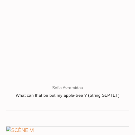
choisies
sur
la
page
du
produit
Sofia Avramidou
What can that be but my apple-tree ? (String SEPTET)
Ce