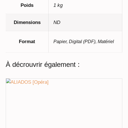
Poids
1 kg
Dimensions
ND
Format
Papier, Digital (PDF), Matériel
À décrouvrir également :
Ce
produit
a
plusieurs
variations.
Les
options