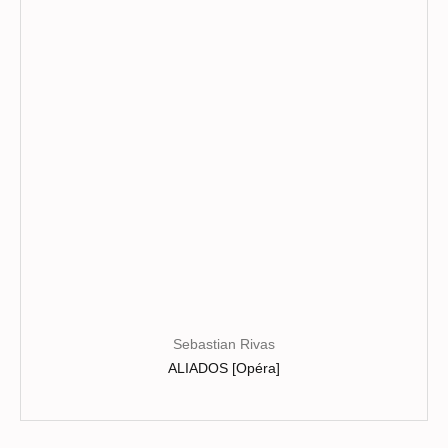
peuvent
être
choisies
sur
la
page
du
produit
Sebastian Rivas
ALIADOS [Opéra]