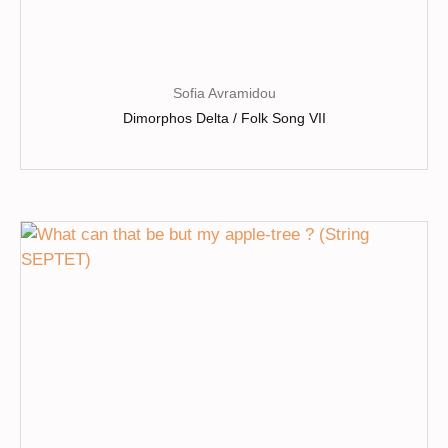
Sofia Avramidou
Dimorphos Delta / Folk Song VII
Ce
produit
a
plusieurs
variations.
Les
options
peuvent
être