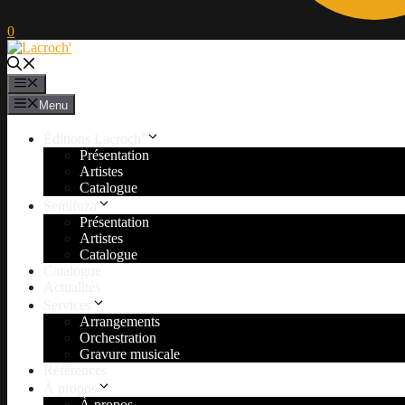
0
Menu
Menu
Éditions Lacroch’
Présentation
Artistes
Catalogue
Semifuza
Présentation
Artistes
Catalogue
Catalogue
Actualités
Services
Arrangements
Orchestration
Gravure musicale
Références
À propos
À propos