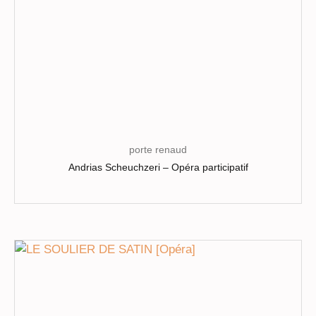
porte renaud
Andrias Scheuchzeri – Opéra participatif
Ce
produit
a
plusieurs