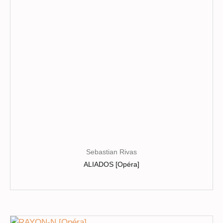
choisies
sur
la
page
du
produit
Sebastian Rivas
ALIADOS [Opéra]
Ce