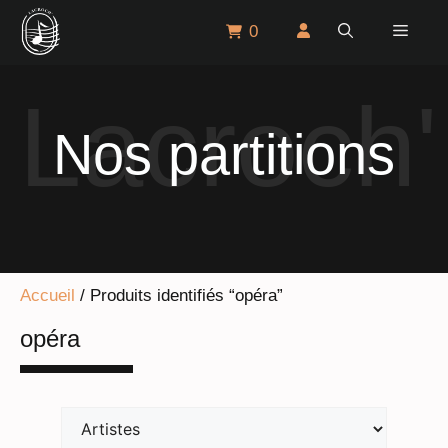
Aller
Menu
0
au
contenu
Nos partitions
Accueil
/ Produits identifiés “opéra”
opéra