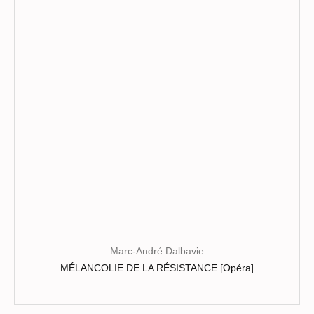
options
peuvent
être
choisies
sur
la
page
du
produit
Marc-André Dalbavie
MÉLANCOLIE DE LA RÉSISTANCE [Opéra]