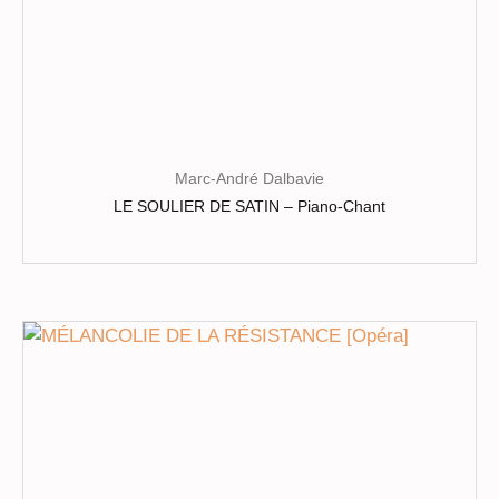
produit
Marc-André Dalbavie
LE SOULIER DE SATIN – Piano-Chant
Ce
produit
a
plusieurs
variations.
Les