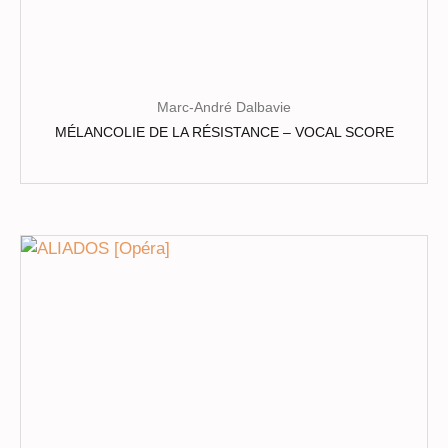
Marc-André Dalbavie
MÉLANCOLIE DE LA RÉSISTANCE – VOCAL SCORE
Ce
produit
a
plusieurs
variations.
Les
options
peuvent
être