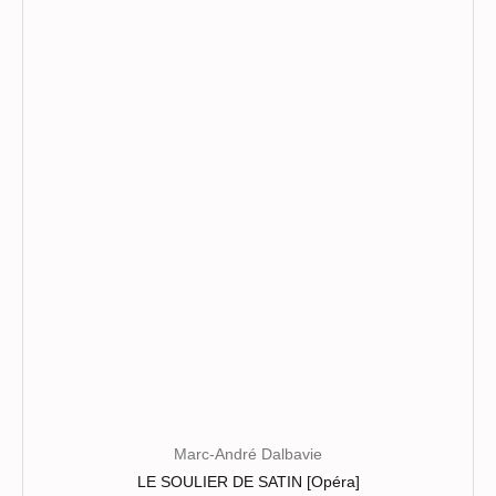
variations.
Les
options
peuvent
être
choisies
sur
la
page
du
produit
Marc-André Dalbavie
LE SOULIER DE SATIN [Opéra]