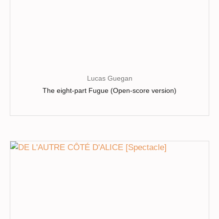
produit
Lucas Guegan
The eight-part Fugue (Open-score version)
Ce
produit
a
plusieurs
variations.
Les