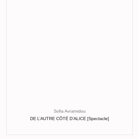
options
peuvent
être
choisies
sur
la
page
du
produit
Sofia Avramidou
DE L’AUTRE CÔTÉ D’ALICE [Spectacle]