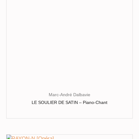
choisies
sur
la
page
du
produit
Marc-André Dalbavie
LE SOULIER DE SATIN – Piano-Chant
Ce