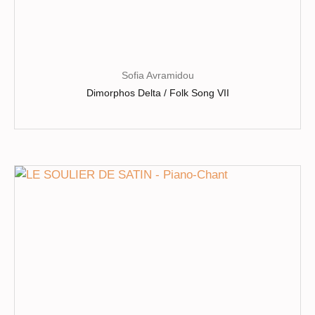
Sofia Avramidou
Dimorphos Delta / Folk Song VII
Ce
produit
a
plusieurs
variations.
Les
options
peuvent
être