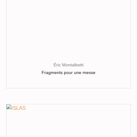
Éric Montalbetti
Fragments pour une messe
Ce
produit
a
plusieurs