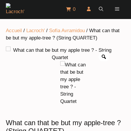
Aller
Menu
0
au
contenu
Accueil
/
Lacroch'
/
Sofia Avramidou
/ What can that
be but my apple-tree ? (String QUARTET)
What can that be but my apple-tree ?
(String QUARTET)