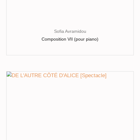
Sofia Avramidou
Composition VII (pour piano)
Ce
produit
a
plusieurs
variations.
Les
options
peuvent
être