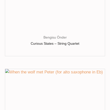
Bengisu Önder
Curious States – String Quartet
Ce
produit
a
plusieurs
variations.
Les
options