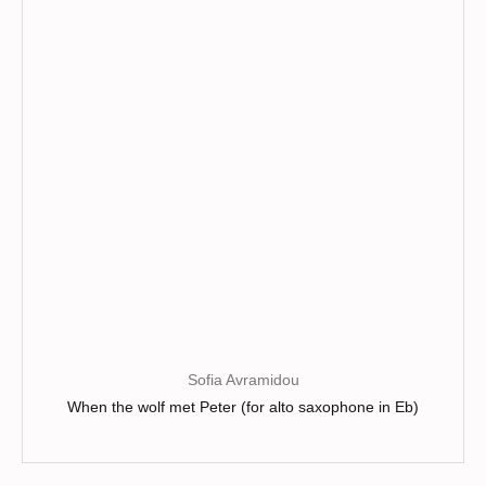
peuvent
être
choisies
sur
la
page
du
produit
Sofia Avramidou
When the wolf met Peter (for alto saxophone in Eb)