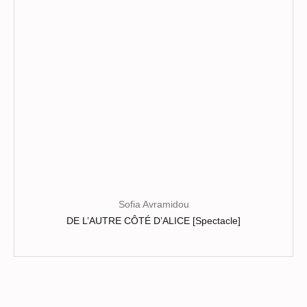
choisies
sur
la
page
du
produit
Sofia Avramidou
DE L’AUTRE CÔTÉ D’ALICE [Spectacle]