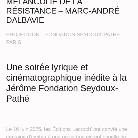
MÉLANCOLIE DE LA
RÉSISTANCE – MARC-ANDRÉ
DALBAVIE
PROJECTION –
FONDATION SEYDOUX-PATHÉ –
PARIS
Une soirée lyrique et
cinématographique inédite à la
Jérôme Fondation Seydoux-
Pathé
Le 16 juin 2025, les Éditions Lacroch’ ont convié une
centaine d’invités à une projection exceptionnelle de