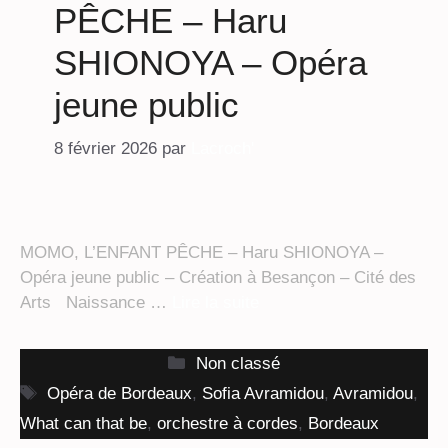
PÊCHE – Haru
SHIONOYA – Opéra
jeune public
8 février 2026
par
Lacroch'
MOMO, L’ENFANT PÊCHE – Haru SHIONOYA –
Opéra jeune public – Création à Besançon – Cité des
Arts Naissance …
Lire la suite
Catégories
Non classé
Étiquettes
Opéra de Bordeaux
,
Sofia Avramidou
,
Avramidou
,
What can that be
,
orchestre à cordes
,
Bordeaux