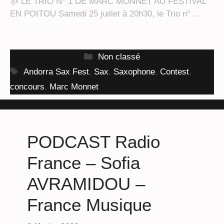
🎻 LE TRIO N° 1 DE MARC MONNET AU FESTIVAL
EN POITOU Samedi 25 juillet à 20h30, le Trio n° …
Lire la suite
Catégories
Non classé
Étiquettes
Andorra Sax Fest
,
Sax
,
Saxophone
,
Contest
,
concours
,
Marc Monnet
PODCAST Radio
France – Sofia
AVRAMIDOU –
France Musique