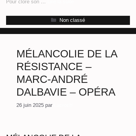
Pour clore son …
Lire la suite
Catégories
Non classé
MÉLANCOLIE DE LA
RÉSISTANCE –
MARC-ANDRÉ
DALBAVIE – OPÉRA
26 juin 2025
par
Lacroch'