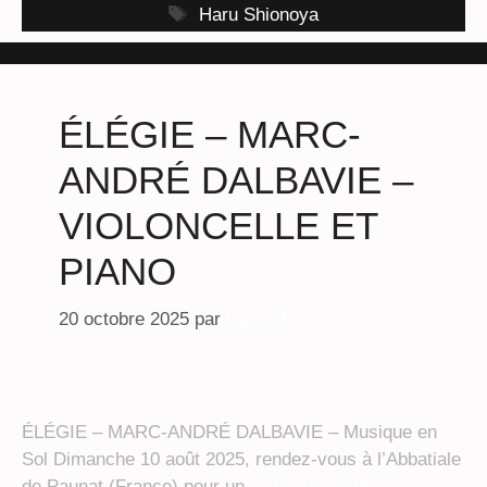
Étiquettes
Haru Shionoya
ÉLÉGIE – MARC-
ANDRÉ DALBAVIE –
VIOLONCELLE ET
PIANO
20 octobre 2025
par
Lacroch'
ÉLÉGIE – MARC-ANDRÉ DALBAVIE – Musique en
Sol Dimanche 10 août 2025, rendez-vous à l’Abbatiale
de Paunat (France) pour un …
Lire la suite