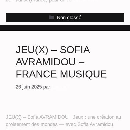
Catégories
Non classé
JEU(X) – SOFIA
AVRAMIDOU –
FRANCE MUSIQUE
26 juin 2025
par
Lacroch'
JEU(X) – Sofia AVRAMIDOU Jeux : une création au
croisement des mondes — avec Sofia Avramidou