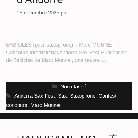
16 novembre 2025
par
Lacroch'
BABIOLES (pour saxophone) – Marc MONNET –
Concours international Andorra Sax Fest Publication
de Babioles de Marc Monnet, une œuvre …
Lire la
suite
Catégories
Non classé
Étiquettes
Andorra Sax Fest
,
Sax
,
Saxophone
,
Contest
,
concours
,
Marc Monnet