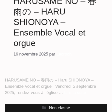
HARUSAME NO – 春
雨の – HARU
SHIONOYA –
Ensemble Vocal et
orgue
16 novembre 2025
par
Lacroch'
HARUSAME NO – 春雨の – Haru SHIONOYA –
Ensemble Vocal et orgue Vendredi 5 septembre
2025, rendez-vous à l’église …
Lire la suite
Catégories
Non classé