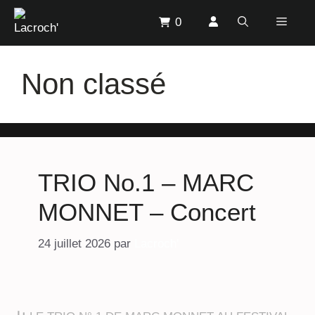
Aller
Menu
0
au
contenu
Non classé
TRIO No.1 – MARC
MONNET – Concert
24 juillet 2026
par
Lacroch'