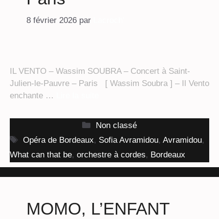
8 février 2026
par
Lacroch'
IL VENTO – Wassim SOUBRA – Concert à Saint-
Julien-le-Pauvre – Paris [ Wassim Soubra ] – Il Vento
enchante …
Lire la suite
Catégories
Non classé
Étiquettes
Opéra de Bordeaux
,
Sofia Avramidou
,
Avramidou
,
What can that be
,
orchestre à cordes
,
Bordeaux
MOMO, L’ENFANT