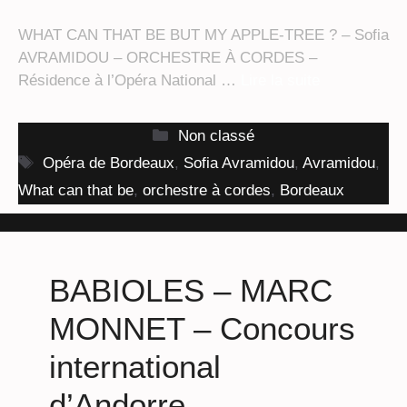
WHAT CAN THAT BE BUT MY APPLE-TREE ? – Sofia
AVRAMIDOU – ORCHESTRE À CORDES –
Résidence à l’Opéra National …
Lire la suite
Catégories
Non classé
Étiquettes
Opéra de Bordeaux
,
Sofia Avramidou
,
Avramidou
,
What can that be
,
orchestre à cordes
,
Bordeaux
BABIOLES – MARC
MONNET – Concours
international
d’Andorre