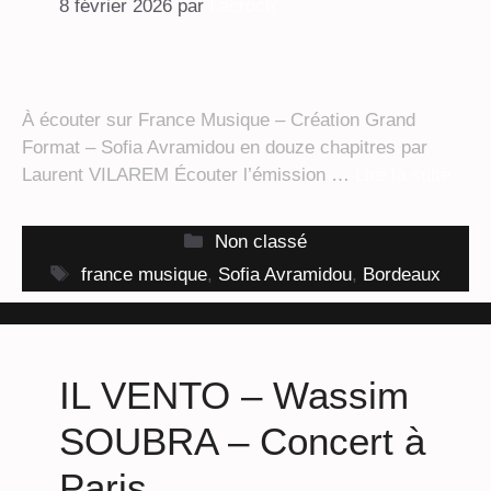
8 février 2026
par
Lacroch'
À écouter sur France Musique – Création Grand
Format – Sofia Avramidou en douze chapitres par
Laurent VILAREM Écouter l’émission …
Lire la suite
Catégories
Non classé
Étiquettes
france musique
,
Sofia Avramidou
,
Bordeaux
IL VENTO – Wassim
SOUBRA – Concert à
Paris