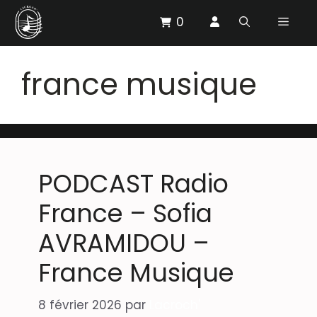
Aller
0
Menu
au
contenu
france musique
PODCAST Radio
France – Sofia
AVRAMIDOU –
France Musique
8 février 2026
par
Lacroch'